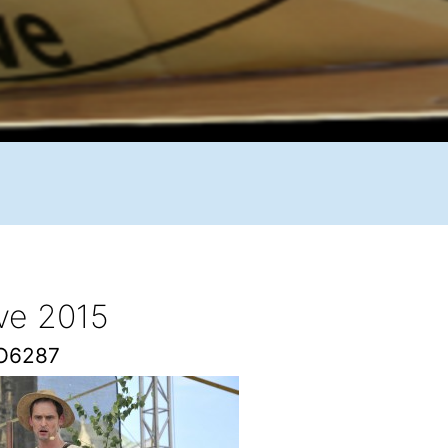
ive 2015
O6287