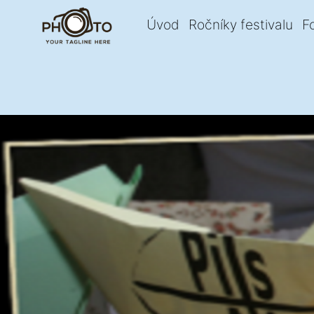
Úvod
Ročníky festivalu
F