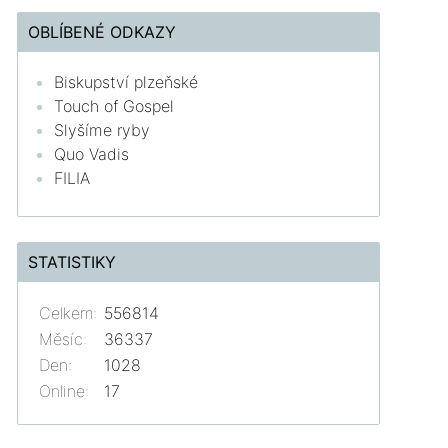
OBLÍBENÉ ODKAZY
Biskupství plzeňské
Touch of Gospel
Slyšíme ryby
Quo Vadis
FILIA
STATISTIKY
Celkem:
556814
Měsíc:
36337
Den:
1028
Online:
17