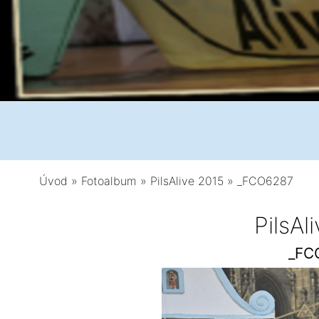
Úvod
»
Fotoalbum
»
PilsAlive 2015
»
_FCO6287
PilsAl
_FC