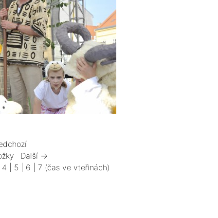
edchozí
ožky
Další →
|
4
|
5
|
6
|
7
(čas ve vteřinách)