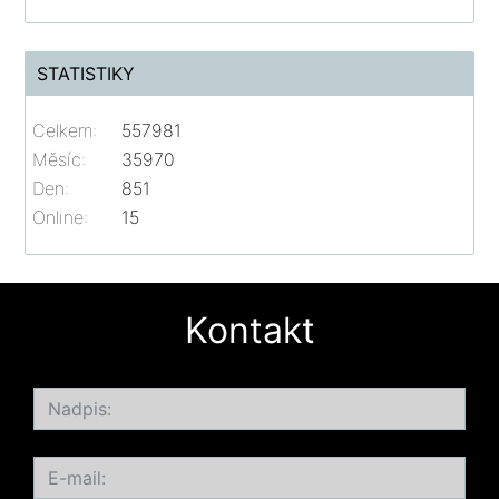
STATISTIKY
Celkem:
557981
Měsíc:
35970
Den:
851
Online:
15
Kontakt