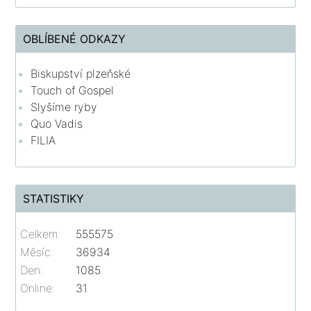
OBLÍBENÉ ODKAZY
Biskupství plzeňské
Touch of Gospel
Slyšíme ryby
Quo Vadis
FILIA
STATISTIKY
Celkem:
555575
Měsíc:
36934
Den:
1085
Online:
31