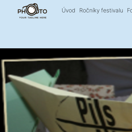
Úvod
Ročníky festivalu
F