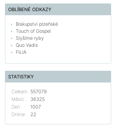
OBLÍBENÉ ODKAZY
Biskupství plzeňské
Touch of Gospel
Slyšíme ryby
Quo Vadis
FILIA
STATISTIKY
Celkem:
557079
Měsíc:
36325
Den:
1007
Online:
22