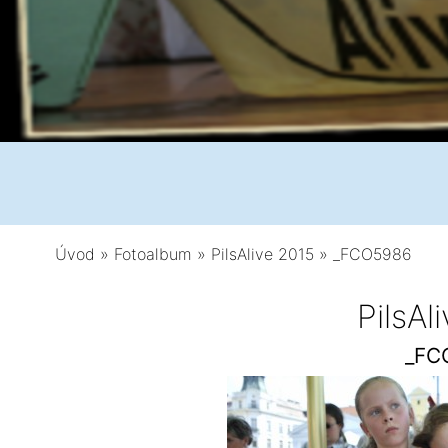
Úvod
»
Fotoalbum
»
PilsAlive 2015
»
_FCO5986
PilsAl
_FC