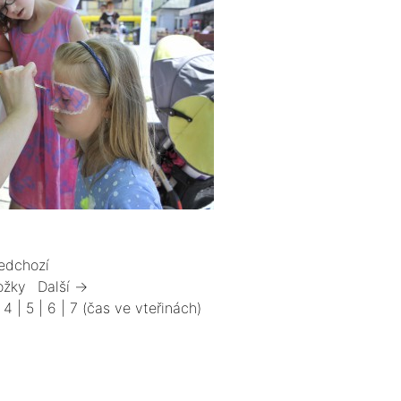
edchozí
ožky
Další →
|
4
|
5
|
6
|
7
(čas ve vteřinách)