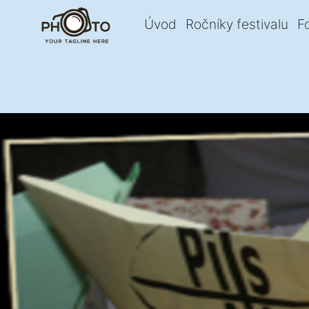
Úvod
Ročníky festivalu
F