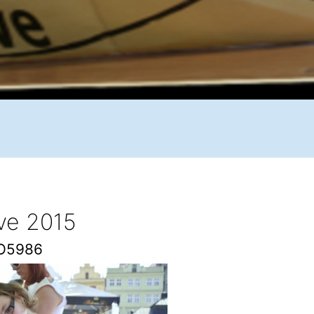
ive 2015
O5986