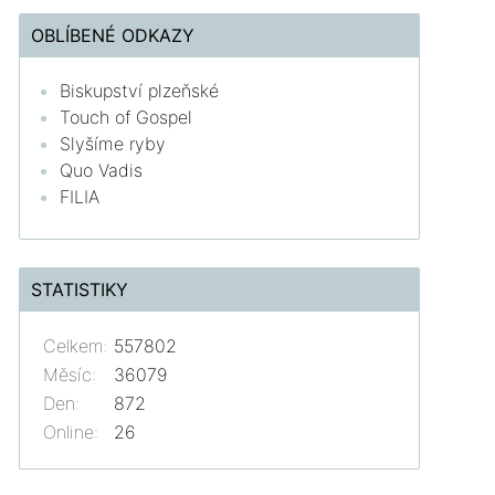
OBLÍBENÉ ODKAZY
Biskupství plzeňské
Touch of Gospel
Slyšíme ryby
Quo Vadis
FILIA
STATISTIKY
Celkem:
557802
Měsíc:
36079
Den:
872
Online:
26