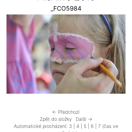
_FCO5984
← Předchozí
Zpět do složky
Další →
Automatické procházení:
3
|
4
|
5
|
6
|
7
(čas ve