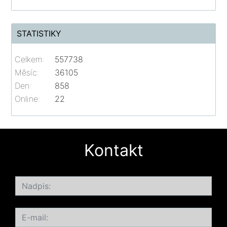
STATISTIKY
Celkem:
557738
Měsíc:
36105
Den:
858
Online:
22
Kontakt