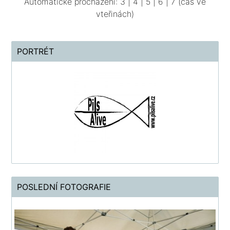
Automatické procházení:
3
|
4
|
5
|
6
|
7
(čas ve
vteřinách)
PORTRÉT
POSLEDNÍ FOTOGRAFIE