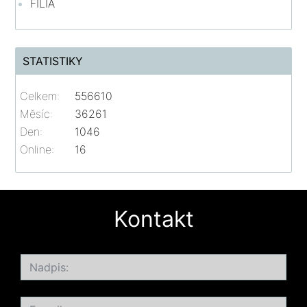
FILIA
STATISTIKY
Celkem:
556610
Měsíc:
36261
Den:
1046
Online:
16
Kontakt