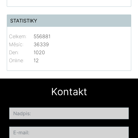
STATISTIKY
Celkem:
556881
Měsíc:
36339
Den:
1020
Online:
12
Kontakt