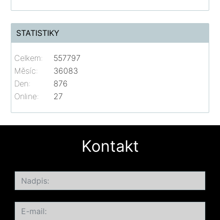
STATISTIKY
Celkem:
557797
Měsíc:
36083
Den:
876
Online:
27
Kontakt