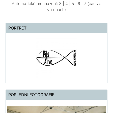
Automatické procházení:
3
|
4
|
5
|
6
|
7
(čas ve
vteřinách)
PORTRÉT
POSLEDNÍ FOTOGRAFIE