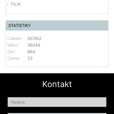
FILIA
STATISTIKY
Celkem:
557852
Měsíc:
36044
Den:
864
Online:
23
Kontakt