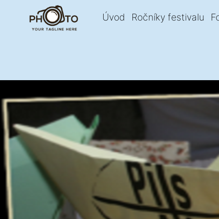
Úvod
Ročníky festivalu
F