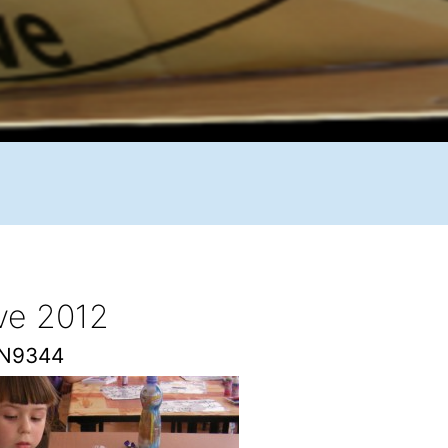
ive 2012
N9344