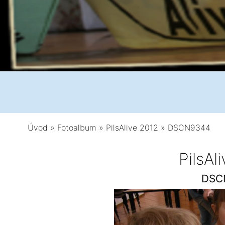
Úvod
»
Fotoalbum
»
PilsAlive 2012
»
DSCN9344
PilsAl
DSC