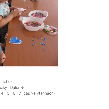
edchozí
ožky
Další →
|
4
|
5
|
6
|
7
(čas ve vteřinách)