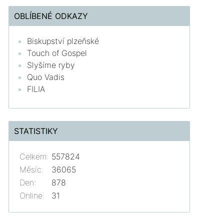
OBLÍBENÉ ODKAZY
Biskupství plzeňské
Touch of Gospel
Slyšíme ryby
Quo Vadis
FILIA
STATISTIKY
Celkem:
557824
Měsíc:
36065
Den:
878
Online:
31