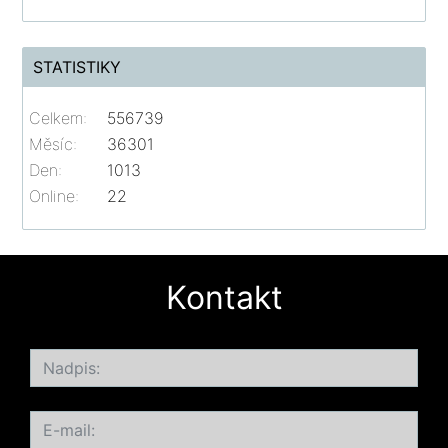
STATISTIKY
Celkem:
556739
Měsíc:
36301
Den:
1013
Online:
22
Kontakt