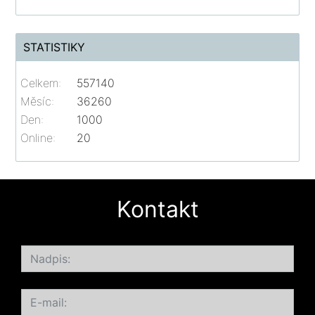
STATISTIKY
Celkem:
557140
Měsíc:
36260
Den:
1000
Online:
20
Kontakt