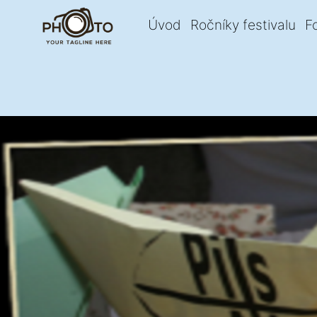
Úvod
Ročníky festivalu
F