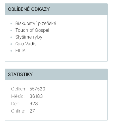
OBLÍBENÉ ODKAZY
Biskupství plzeňské
Touch of Gospel
Slyšíme ryby
Quo Vadis
FILIA
STATISTIKY
Celkem:
557520
Měsíc:
36183
Den:
928
Online:
27