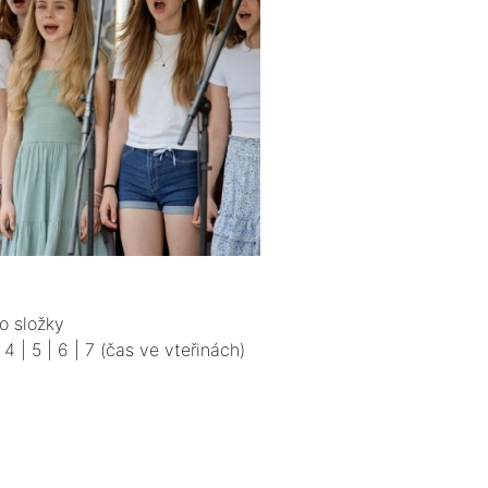
o složky
|
4
|
5
|
6
|
7
(čas ve vteřinách)