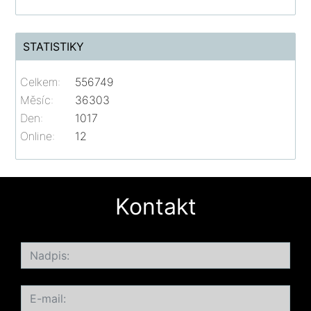
STATISTIKY
Celkem:
556749
Měsíc:
36303
Den:
1017
Online:
12
Kontakt