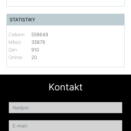
STATISTIKY
Celkem:
558649
Měsíc:
35876
Den:
910
Online:
20
Kontakt