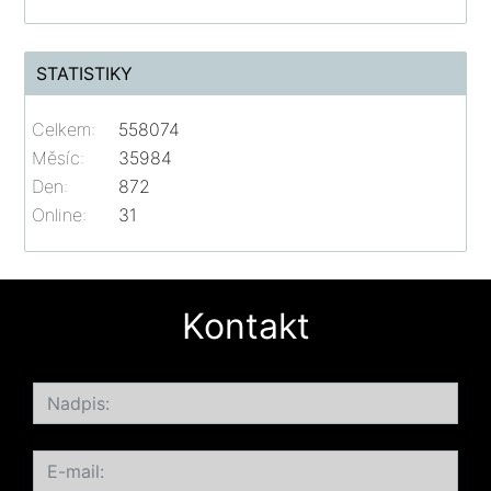
STATISTIKY
Celkem:
558074
Měsíc:
35984
Den:
872
Online:
31
Kontakt