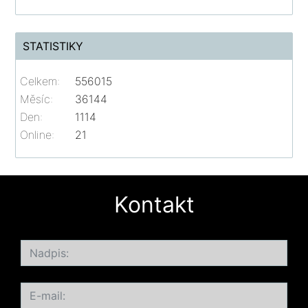
STATISTIKY
Celkem:
556015
Měsíc:
36144
Den:
1114
Online:
21
Kontakt