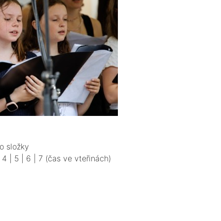
o složky
|
4
|
5
|
6
|
7
(čas ve vteřinách)