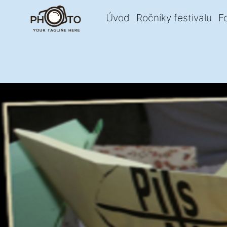
Úvod
Ročníky festivalu
F