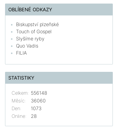
OBLÍBENÉ ODKAZY
Biskupství plzeňské
Touch of Gospel
Slyšíme ryby
Quo Vadis
FILIA
STATISTIKY
Celkem:
556148
Měsíc:
36060
Den:
1073
Online:
28