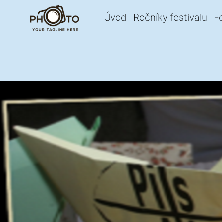
Úvod
Ročníky festivalu
F