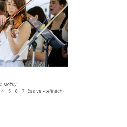
o složky
|
4
|
5
|
6
|
7
(čas ve vteřinách)