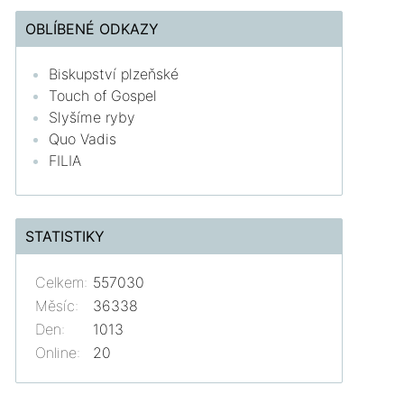
OBLÍBENÉ ODKAZY
Biskupství plzeňské
Touch of Gospel
Slyšíme ryby
Quo Vadis
FILIA
STATISTIKY
Celkem:
557030
Měsíc:
36338
Den:
1013
Online:
20