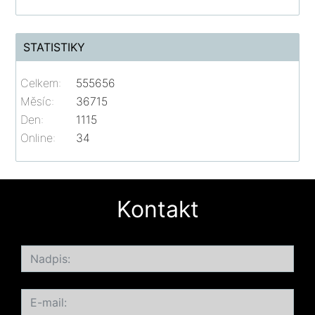
STATISTIKY
Celkem:
555656
Měsíc:
36715
Den:
1115
Online:
34
Kontakt