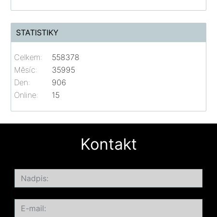
STATISTIKY
Celkem:
558378
Měsíc:
35995
Den:
906
Online:
15
Kontakt