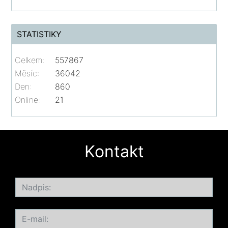
STATISTIKY
Celkem:
557867
Měsíc:
36042
Den:
860
Online:
21
Kontakt