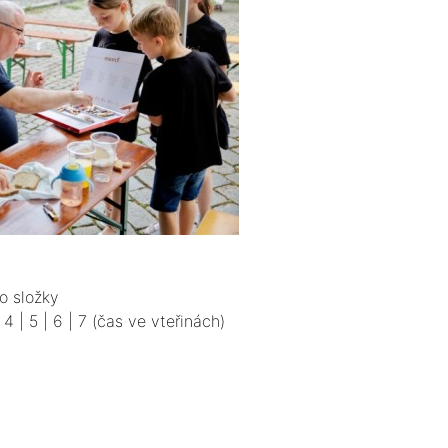
o složky
|
4
|
5
|
6
|
7
(čas ve vteřinách)