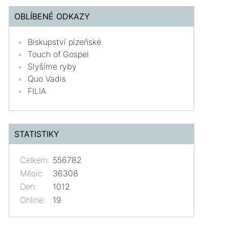
OBLÍBENÉ ODKAZY
Biskupství plzeňské
Touch of Gospel
Slyšíme ryby
Quo Vadis
FILIA
STATISTIKY
Celkem:
556782
Měsíc:
36308
Den:
1012
Online:
19