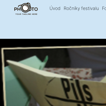
Úvod
Ročníky festivalu
F