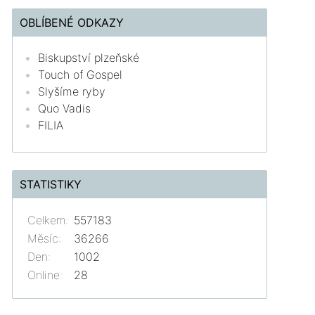
OBLÍBENÉ ODKAZY
Biskupství plzeňské
Touch of Gospel
Slyšíme ryby
Quo Vadis
FILIA
STATISTIKY
Celkem:
557183
Měsíc:
36266
Den:
1002
Online:
28