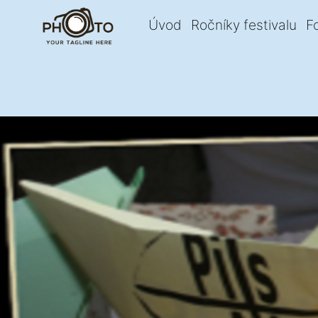
Úvod
Ročníky festivalu
F