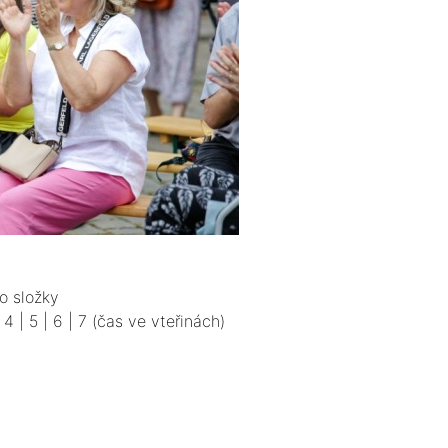
o složky
|
4
|
5
|
6
|
7
(čas ve vteřinách)