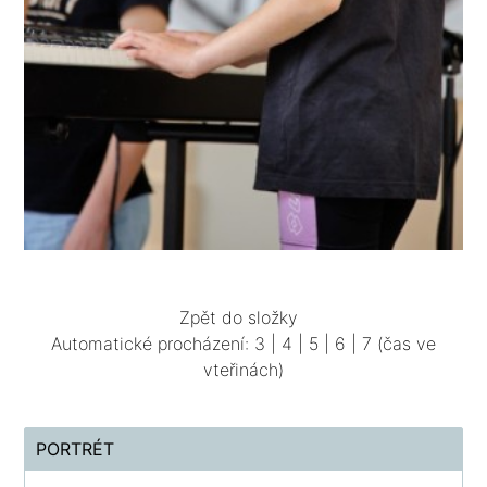
Zpět do složky
Automatické procházení:
3
|
4
|
5
|
6
|
7
(čas ve
vteřinách)
PORTRÉT