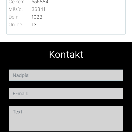
Celkem:
556884
Měsíc:
36341
Den:
1023
Online:
13
Kontakt