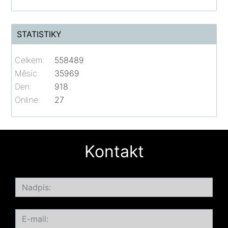
STATISTIKY
Celkem:
558489
Měsíc:
35969
Den:
918
Online:
27
Kontakt