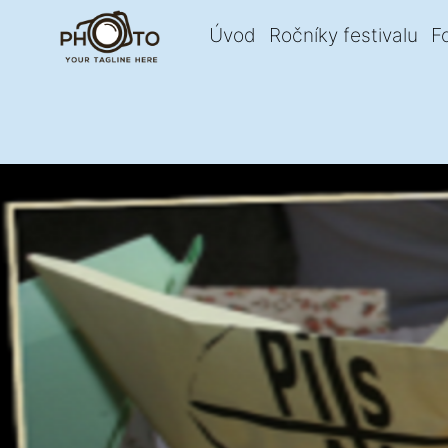
Úvod
Ročníky festivalu
F