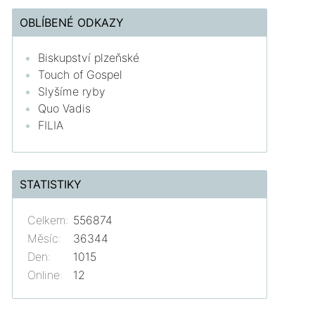
OBLÍBENÉ ODKAZY
Biskupství plzeňské
Touch of Gospel
Slyšíme ryby
Quo Vadis
FILIA
STATISTIKY
Celkem:
556874
Měsíc:
36344
Den:
1015
Online:
12