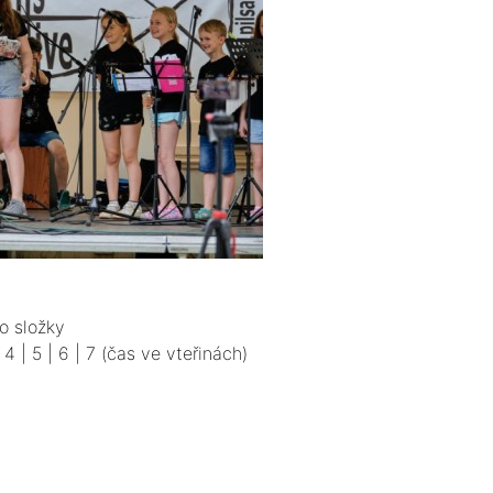
o složky
|
4
|
5
|
6
|
7
(čas ve vteřinách)