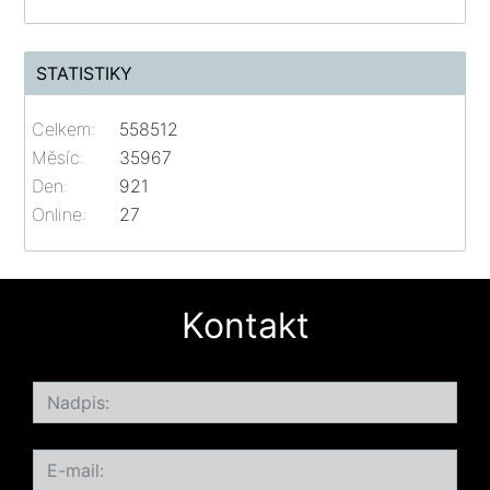
STATISTIKY
Celkem:
558512
Měsíc:
35967
Den:
921
Online:
27
Kontakt