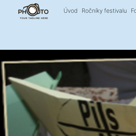
Úvod
Ročníky festivalu
F