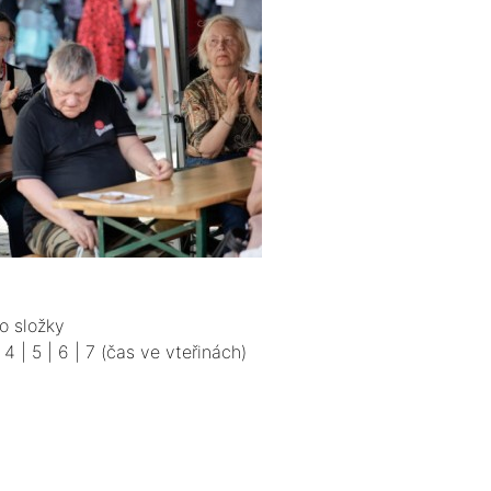
o složky
|
4
|
5
|
6
|
7
(čas ve vteřinách)