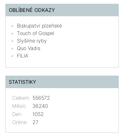
OBLÍBENÉ ODKAZY
Biskupství plzeňské
Touch of Gospel
Slyšíme ryby
Quo Vadis
FILIA
STATISTIKY
Celkem:
556572
Měsíc:
36240
Den:
1052
Online:
27