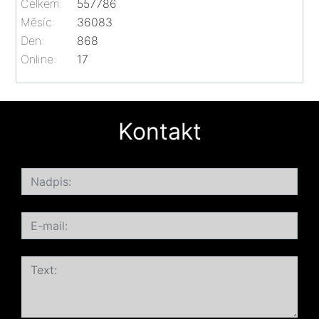
Celkem:
557786
Měsíc:
36083
Den:
868
Online:
17
Kontakt