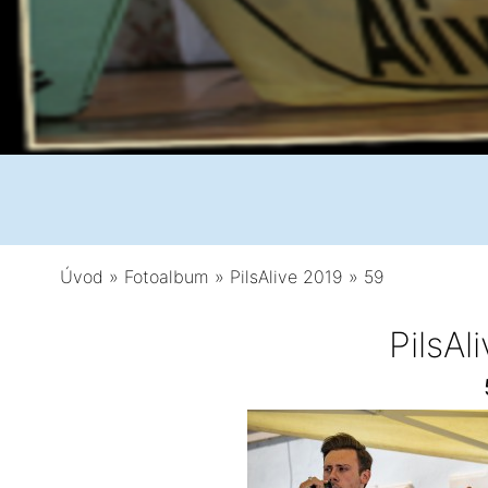
Úvod
»
Fotoalbum
»
PilsAlive 2019
»
59
PilsAl