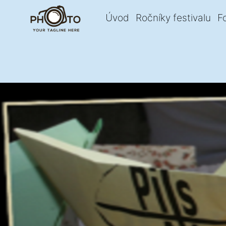
Úvod
Ročníky festivalu
F