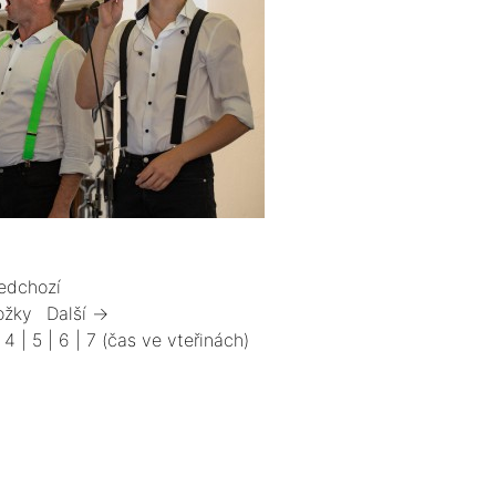
edchozí
ožky
Další →
|
4
|
5
|
6
|
7
(čas ve vteřinách)