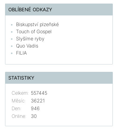
OBLÍBENÉ ODKAZY
Biskupství plzeňské
Touch of Gospel
Slyšíme ryby
Quo Vadis
FILIA
STATISTIKY
Celkem:
557445
Měsíc:
36221
Den:
946
Online:
30