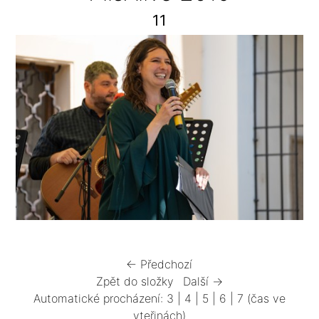
11
← Předchozí
Zpět do složky
Další →
Automatické procházení:
3
|
4
|
5
|
6
|
7
(čas ve
vteřinách)