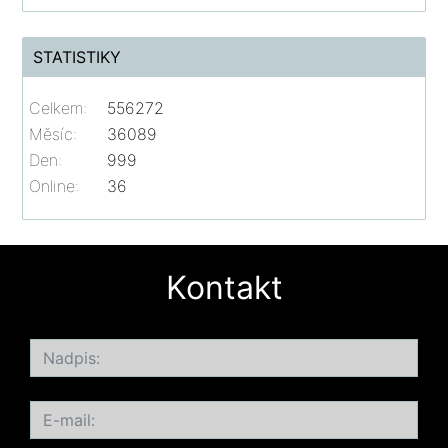
STATISTIKY
Celkem:
556272
Měsíc:
36089
Den:
999
Online:
36
Kontakt