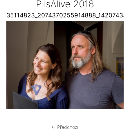
PilsAlive 2018
35114823_2074370255914888_14207434
← Předchozí