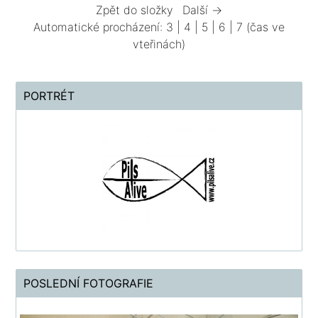
Zpět do složky
Další →
Automatické procházení:
3
|
4
|
5
|
6
|
7
(čas ve
vteřinách)
PORTRÉT
POSLEDNÍ FOTOGRAFIE