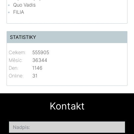
Quo Vadis
FILIA
STATISTIKY
Celkem:
555905
Měsíc:
36344
Den:
1146
Online:
31
Kontakt