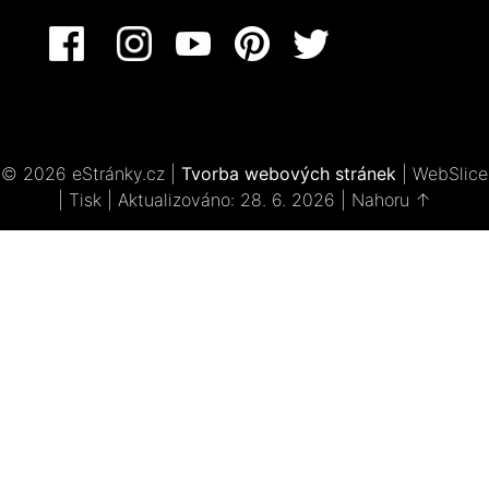
© 2026 eStránky.cz
|
Tvorba webových stránek
|
WebSlice
|
Tisk
|
Aktualizováno: 28. 6. 2026
|
Nahoru ↑