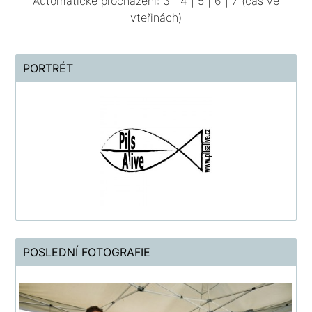
Automatické procházení:
3
|
4
|
5
|
6
|
7
(čas ve
vteřinách)
PORTRÉT
POSLEDNÍ FOTOGRAFIE