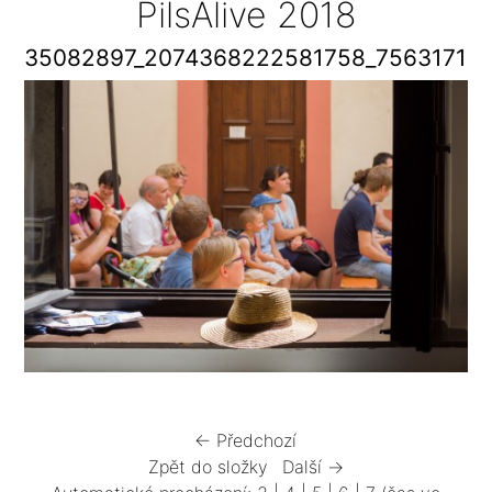
PilsAlive 2018
35082897_2074368222581758_75631719
← Předchozí
Zpět do složky
Další →