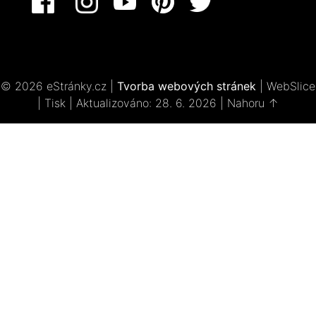
© 2026 eStránky.cz
|
Tvorba webových stránek
|
WebSlice
|
Tisk
|
Aktualizováno: 28. 6. 2026
|
Nahoru ↑