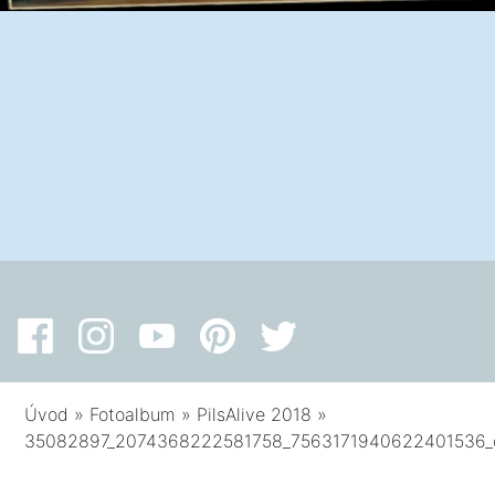
Úvod
»
Fotoalbum
»
PilsAlive 2018
»
35082897_2074368222581758_7563171940622401536