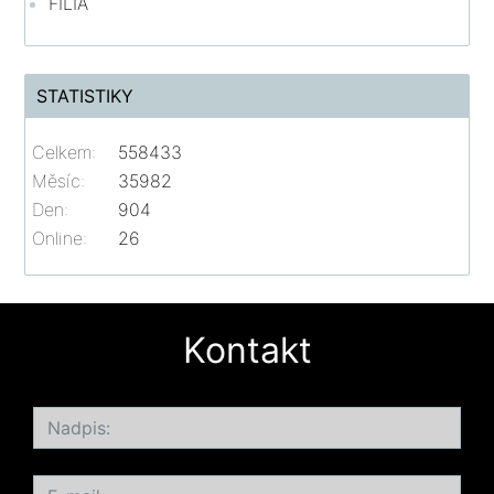
FILIA
STATISTIKY
Celkem:
558433
Měsíc:
35982
Den:
904
Online:
26
Kontakt