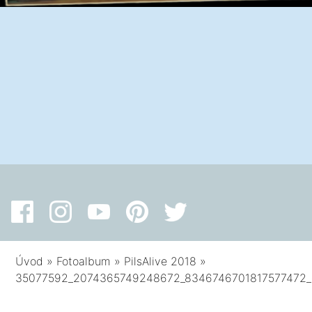
Úvod
»
Fotoalbum
»
PilsAlive 2018
»
35077592_2074365749248672_8346746701817577472