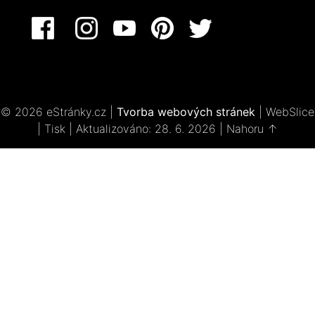
© 2026 eStránky.cz
|
Tvorba webových stránek
|
WebSlice
|
Tisk
|
Aktualizováno: 28. 6. 2026
|
Nahoru ↑