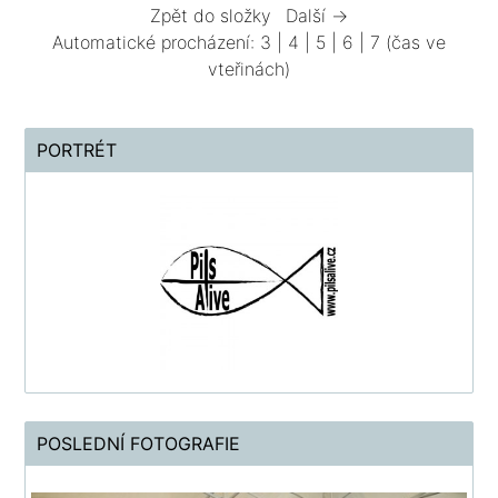
Zpět do složky
Další →
Automatické procházení:
3
|
4
|
5
|
6
|
7
(čas ve
vteřinách)
PORTRÉT
POSLEDNÍ FOTOGRAFIE