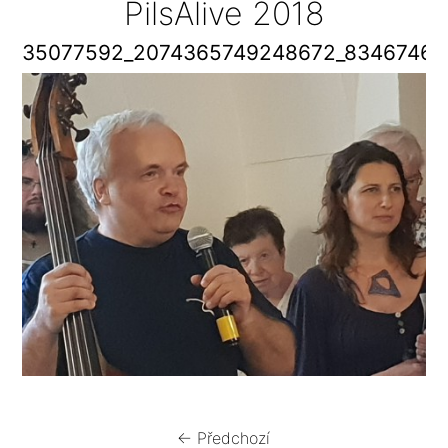
PilsAlive 2018
35077592_2074365749248672_83467467
← Předchozí