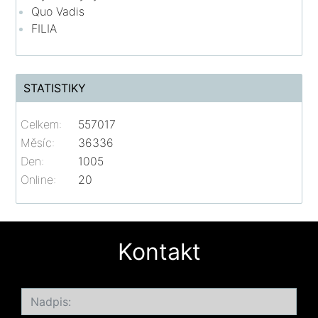
Quo Vadis
FILIA
STATISTIKY
Celkem:
557017
Měsíc:
36336
Den:
1005
Online:
20
Kontakt