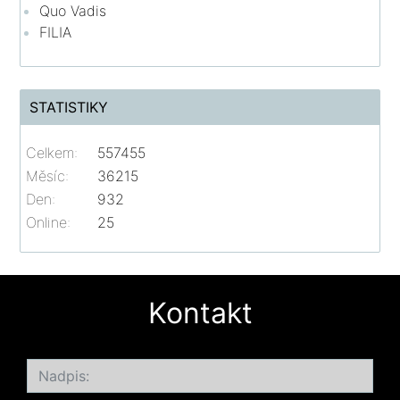
Quo Vadis
FILIA
STATISTIKY
Celkem:
557455
Měsíc:
36215
Den:
932
Online:
25
Kontakt