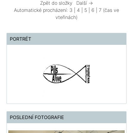
Zpět do složky
Další →
Automatické procházení:
3
|
4
|
5
|
6
|
7
(čas ve
vteřinách)
PORTRÉT
POSLEDNÍ FOTOGRAFIE