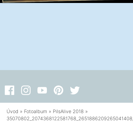
Úvod
»
Fotoalbum
»
PilsAlive 2018
»
35070802_2074368122581768_2651886209265041408