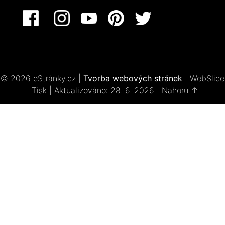
© 2026 eStránky.cz
|
Tvorba webových stránek
|
WebSlice
|
Tisk
|
Aktualizováno: 28. 6. 2026
|
Nahoru ↑