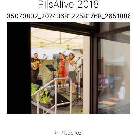
PilsAlive 2018
35070802_2074368122581768_26518862
← Předchozí