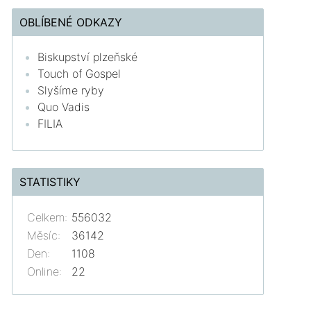
OBLÍBENÉ ODKAZY
Biskupství plzeňské
Touch of Gospel
Slyšíme ryby
Quo Vadis
FILIA
STATISTIKY
Celkem:
556032
Měsíc:
36142
Den:
1108
Online:
22