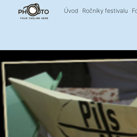
Úvod
Ročníky festivalu
F