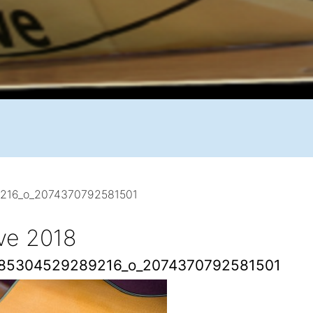
216_o_2074370792581501
ive 2018
85304529289216_o_2074370792581501