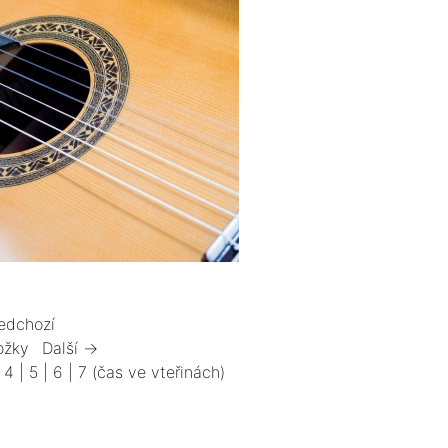
edchozí
ožky
Další →
|
4
|
5
|
6
|
7
(čas ve vteřinách)