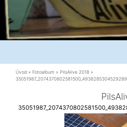
Úvod
»
Fotoalbum
»
PilsAlive 2018
»
35051987_2074370802581500_4938285304529289
PilsAl
35051987_2074370802581500_49382