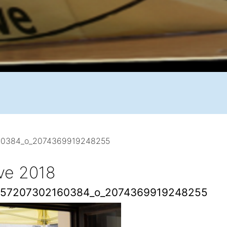
0384_o_2074369919248255
ive 2018
57207302160384_o_2074369919248255