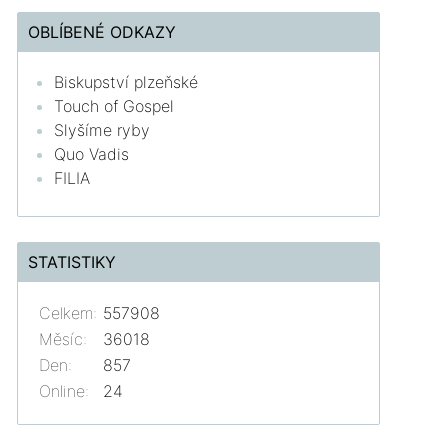
OBLÍBENÉ ODKAZY
Biskupství plzeňské
Touch of Gospel
Slyšíme ryby
Quo Vadis
FILIA
STATISTIKY
Celkem:
557908
Měsíc:
36018
Den:
857
Online:
24