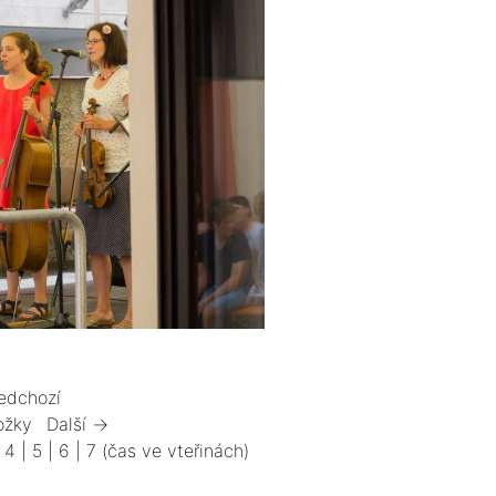
edchozí
ožky
Další →
|
4
|
5
|
6
|
7
(čas ve vteřinách)