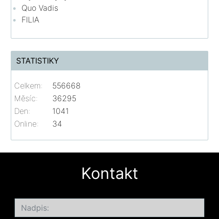
Quo Vadis
FILIA
STATISTIKY
Celkem:
556668
Měsíc:
36295
Den:
1041
Online:
34
Kontakt