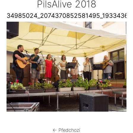
PilsAlive 2018
34985024_2074370852581495_19334369
← Předchozí