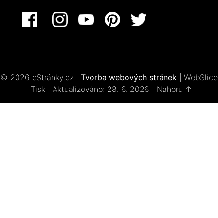
© 2026 eStránky.cz
|
Tvorba webových stránek
|
WebSlice
|
Tisk
|
Aktualizováno: 28. 6. 2026
|
Nahoru ↑