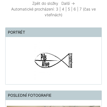
Zpět do složky
Další →
Automatické procházení:
3
|
4
|
5
|
6
|
7
(čas ve
vteřinách)
PORTRÉT
POSLEDNÍ FOTOGRAFIE