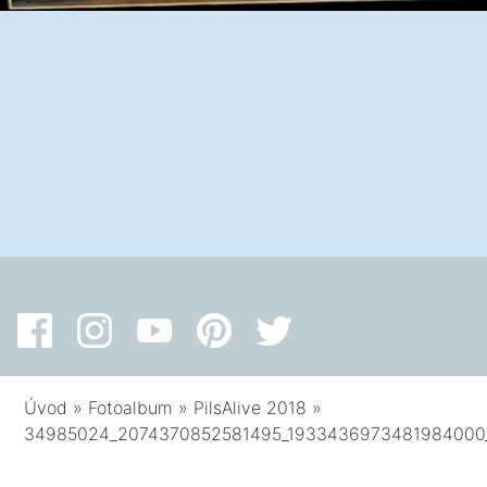
Úvod
»
Fotoalbum
»
PilsAlive 2018
»
34985024_2074370852581495_1933436973481984000