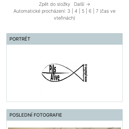
Zpět do složky
Další →
Automatické procházení:
3
|
4
|
5
|
6
|
7
(čas ve
vteřinách)
PORTRÉT
POSLEDNÍ FOTOGRAFIE