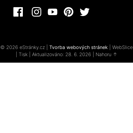
© 2026 eStránky.cz
|
Tvorba webových stránek
|
WebSlice
|
Tisk
|
Aktualizováno: 28. 6. 2026
|
Nahoru ↑