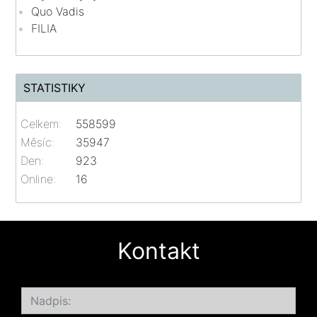
Quo Vadis
FILIA
STATISTIKY
Celkem:
558599
Měsíc:
35947
Den:
923
Online:
16
Kontakt