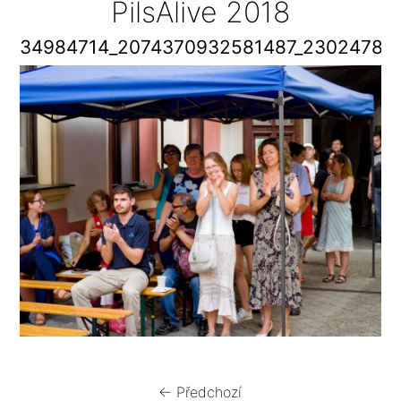
PilsAlive 2018
34984714_2074370932581487_23024782
← Předchozí