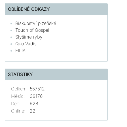
OBLÍBENÉ ODKAZY
Biskupství plzeňské
Touch of Gospel
Slyšíme ryby
Quo Vadis
FILIA
STATISTIKY
Celkem:
557512
Měsíc:
36176
Den:
928
Online:
22