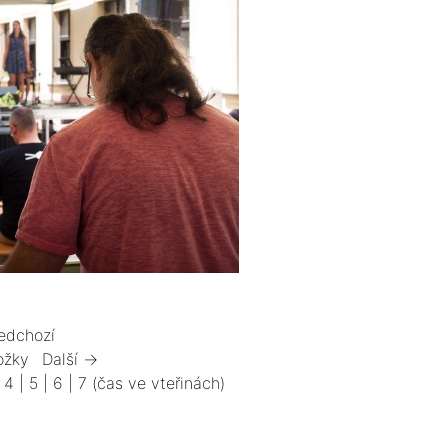
edchozí
ožky
Další →
|
4
|
5
|
6
|
7
(čas ve vteřinách)