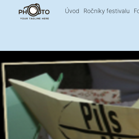
Úvod
Ročníky festivalu
F