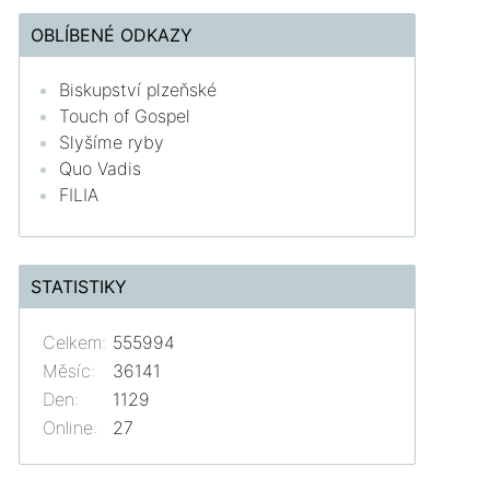
OBLÍBENÉ ODKAZY
Biskupství plzeňské
Touch of Gospel
Slyšíme ryby
Quo Vadis
FILIA
STATISTIKY
Celkem:
555994
Měsíc:
36141
Den:
1129
Online:
27