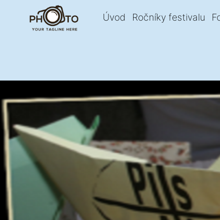
Úvod
Ročníky festivalu
F