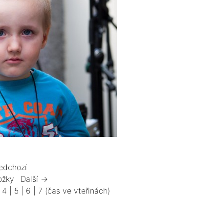
edchozí
ožky
Další →
|
4
|
5
|
6
|
7
(čas ve vteřinách)