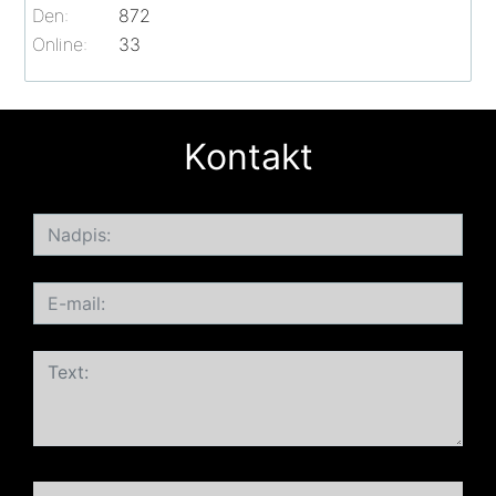
Den:
872
Online:
33
Kontakt