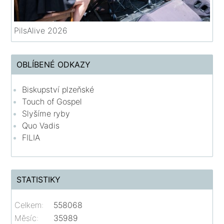
PilsAlive 2026
OBLÍBENÉ ODKAZY
Biskupství plzeňské
Touch of Gospel
Slyšíme ryby
Quo Vadis
FILIA
STATISTIKY
Celkem:
558068
Měsíc:
35989