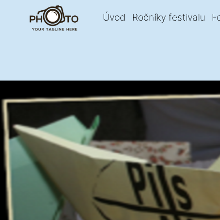
Úvod
Ročníky festivalu
F