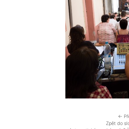
← Př
Zpět do sl