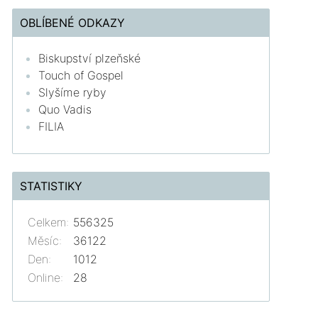
OBLÍBENÉ ODKAZY
Biskupství plzeňské
Touch of Gospel
Slyšíme ryby
Quo Vadis
FILIA
STATISTIKY
Celkem:
556325
Měsíc:
36122
Den:
1012
Online:
28