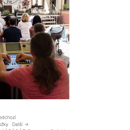
edchozí
ožky
Další →