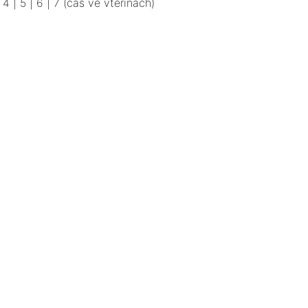
|
4
|
5
|
6
|
7
(čas ve vteřinách)