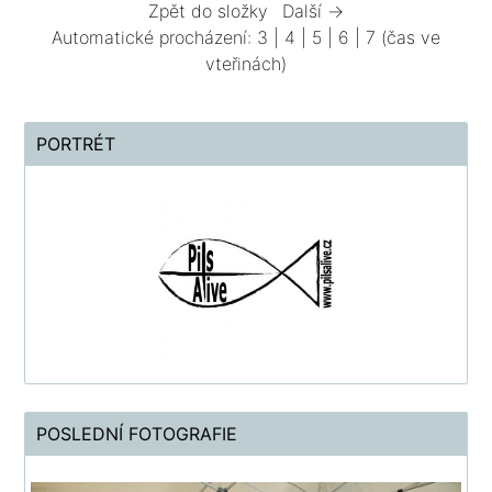
Zpět do složky
Další →
Automatické procházení:
3
|
4
|
5
|
6
|
7
(čas ve
vteřinách)
PORTRÉT
POSLEDNÍ FOTOGRAFIE