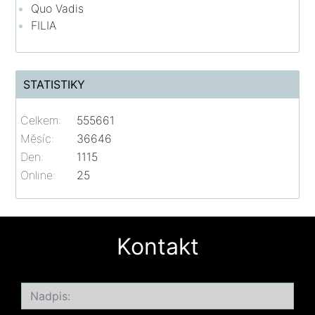
Quo Vadis
FILIA
STATISTIKY
Celkem:
555661
Měsíc:
36646
Den:
1115
Online:
25
Kontakt