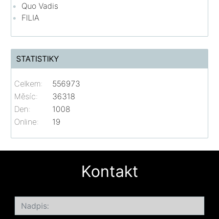
Quo Vadis
FILIA
STATISTIKY
Celkem:
556973
Měsíc:
36318
Den:
1008
Online:
19
Kontakt