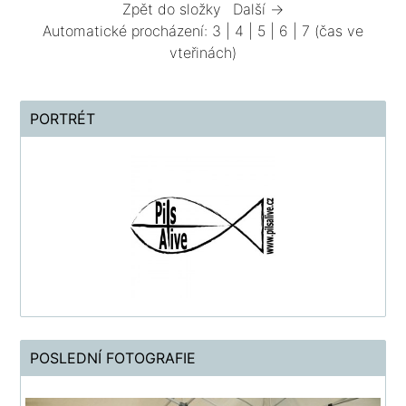
Zpět do složky
Další →
Automatické procházení:
3
|
4
|
5
|
6
|
7
(čas ve
vteřinách)
PORTRÉT
POSLEDNÍ FOTOGRAFIE