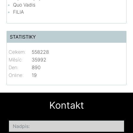
Quo Vadis
FILIA
STATISTIKY
Celkem:
558228
Měsíc:
35992
Den:
890
Online:
19
Kontakt