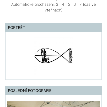
Automatické procházení:
3
|
4
|
5
|
6
|
7
(čas ve
vteřinách)
PORTRÉT
POSLEDNÍ FOTOGRAFIE