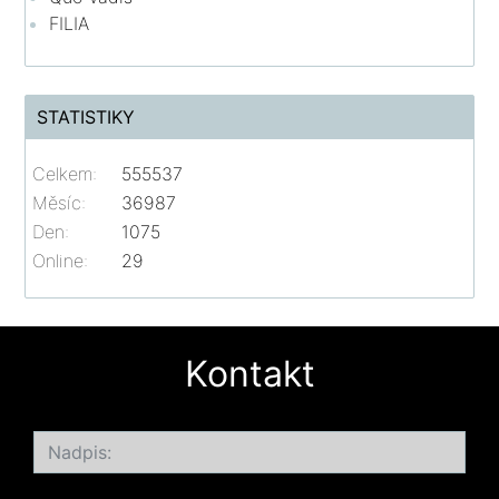
FILIA
STATISTIKY
Celkem:
555537
Měsíc:
36987
Den:
1075
Online:
29
Kontakt