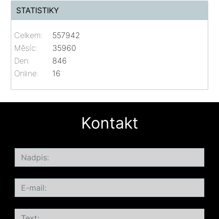
STATISTIKY
Celkem:
557942
Měsíc:
35960
Den:
846
Online:
16
Kontakt